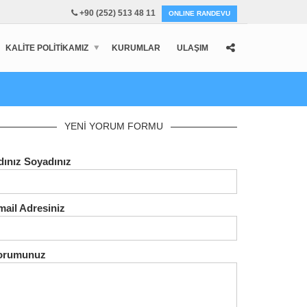
+90 (252) 513 48 11
ONLINE RANDEVU
KALITE POLITIKAMIZ
KURUMLAR
ULAŞIM
YENİ YORUM FORMU
dınız Soyadınız
mail Adresiniz
orumunuz